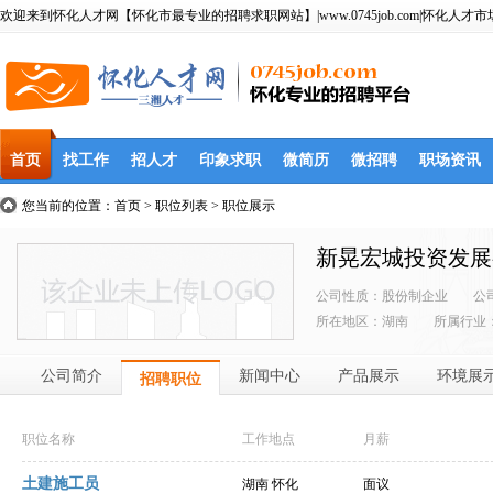
欢迎来到怀化人才网【怀化市最专业的招聘求职网站】|www.0745job.com|怀化人才市
首页
找工作
招人才
印象求职
微简历
微招聘
职场资讯
您当前的位置：
首页
>
职位列表
> 职位展示
新晃宏城投资发展
公司性质：股份制企业
公
所在地区：湖南
所属行业
公司简介
新闻中心
产品展示
环境展
招聘职位
职位名称
工作地点
月薪
土建施工员
湖南 怀化
面议