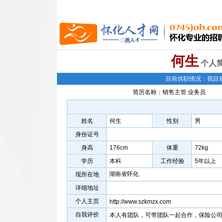
何生
个人
目前供职情况：我目
简历名称：销售主管 业务员
姓名
何生
性别
男
身份证号
身高
176cm
体重
72kg
学历
本科
工作经验
5年以上
湖南省怀化
现所在地
详细地址
个人主页
http://www.szkmzx.com
自我评价
本人有团队，可带团队一起合作，保险公