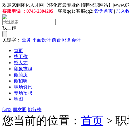
欢迎来到怀化人才网【怀化市最专业的招聘求职网站】|www.0745j
客服电话 ：0745-2394205
|客服qq1: 客服qq2:
设为首页
|
加入
找工作
关键字：
业务
平面设计
前台
财务会计
首页
找工作
招人才
印象求职
微简历
微招聘
职场资讯
专场招聘
地图
问答
朋友圈
排行榜
您当前的位置：
首页
> 