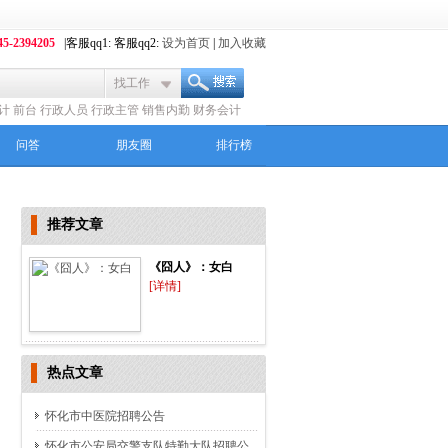
5-2394205
|客服qq1: 客服qq2:
设为首页
|
加入收藏
找工作
计
前台
行政人员
行政主管
销售内勤
财务会计
商主管
问答
朋友圈
排行榜
推荐文章
《囧人》：女白
[详情]
热点文章
怀化市中医院招聘公告
怀化市公安局交警支队特勤大队招聘公