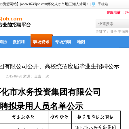
】|www.0745job.com|怀化人才市场|三湘人才网！ |
手机站
客服电话 ：074
关键字：
业务
平面设
物业经理
房产销售
招
简历
微招聘
职场资讯
专场招聘
地图
资集团有限公司公开、高校统招应届毕业生招聘公示
2015-09-28 来源： 点击：
次
年怀化市水务投资集团有限公司
聘拟录用人员名单公示