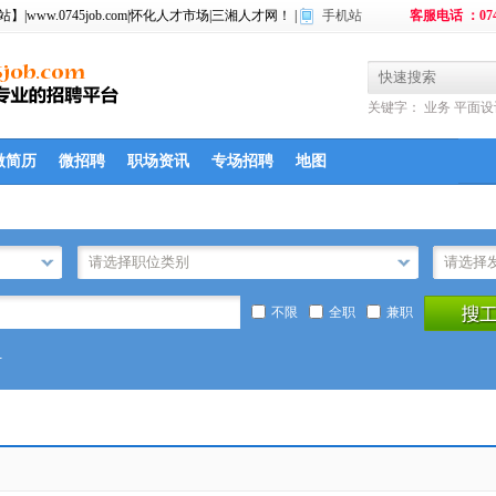
w.0745job.com|怀化人才市场|三湘人才网！ |
手机站
客服电话 ：074
关键字：
业务
平面设
微简历
微招聘
职场资讯
专场招聘
地图
不限
全职
兼职
计