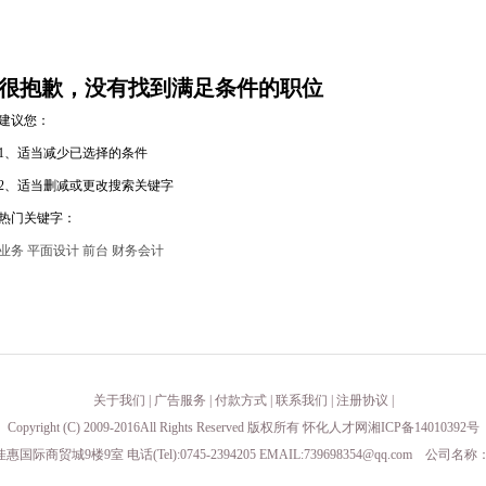
很抱歉，没有找到满足条件的职位
建议您：
1、适当减少已选择的条件
2、适当删减或更改搜索关键字
热门关键字：
业务
平面设计
前台
财务会计
关于我们
|
广告服务
|
付款方式
|
联系我们
|
注册协议
|
Copyright (C) 2009-2016All Rights Reserved 版权所有 怀化人才网湘ICP备14010392号
城9楼9室 电话(Tel):0745-2394205 EMAIL:
739698354@qq.com
公司名称：