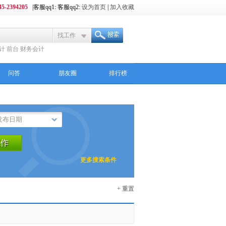
5-2394205
|客服qq1: 客服qq2:
设为首页
|
加入收藏
找工作
计
前台
财务会计
问答
朋友圈
排行榜
更多搜索条件
+ 重置