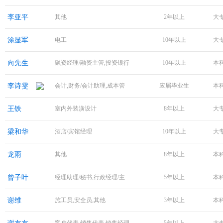
李亚平
其他
2年以上
大
涂显军
电工
10年以上
大
向先生
融资经理/融资主管,投资银行
10年以上
本
李诗雯
会计,财务/会计助理,成本管
应届毕业生
本
王铁
室内外装潢设计
8年以上
大
梁和华
酒店/宾馆经理
10年以上
大
龙雨
其他
8年以上
本
曾子叶
经理助理/秘书,行政经理/主
5年以上
本
谢维
施工员,安全员,其他
3年以上
本