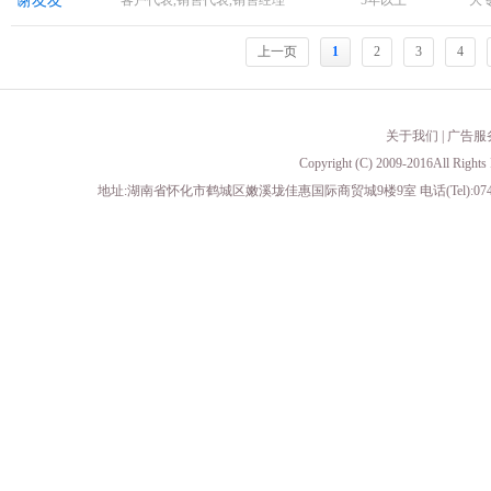
谢友友
客户代表,销售代表,销售经理
5年以上
大
上一页
1
2
3
4
关于我们
|
广告服
Copyright (C) 2009-2016All 
地址:湖南省怀化市鹤城区嫩溪垅佳惠国际商贸城9楼9室 电话(Tel):0745-23