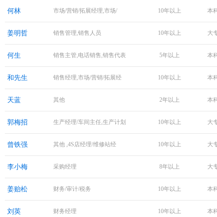
何林
市场/营销/拓展经理,市场/
10年以上
本
姜明哲
销售管理,销售人员
10年以上
大
何生
销售主管,电话销售,销售代表
5年以上
本
和先生
销售经理,市场/营销/拓展经
10年以上
本
天蓝
其他
2年以上
本
郭梅招
生产经理/车间主任,生产计划
10年以上
大
曾铁强
其他 ,4S店经理/维修站经
10年以上
大
李小梅
采购经理
8年以上
大
姜贻松
财务/审计/税务
10年以上
本
刘英
财务经理
10年以上
本