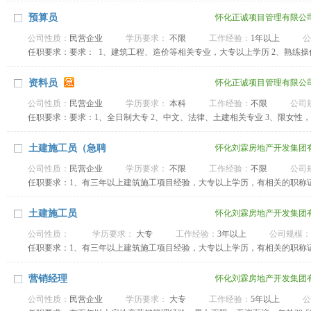
策划书的撰写工作； 4、热爱房地产策划事业，有成功策划案例者优先考虑。
预算员
怀化正诚项目管理有限公
公司性质：
民营企业
学历要求：
不限
工作经验：
1年以上
公
任职要求：要求： 1、建筑工程、造价等相关专业，大专以上学历 2、熟练操
抗压能力强 5、有造价员、造价工程师优先 待遇：面议
资料员
怀化正诚项目管理有限公
公司性质：
民营企业
学历要求：
本科
工作经验：
不限
公司
任职要求：要求：1、全日制大专 2、中文、法律、土建相关专业 3、限女性，
合素质强者应届毕业生均可 6、能长期在本公司工作者 福利待遇：正式转
平台好
土建施工员（急聘
怀化刘霖房地产开发集团
公司性质：
民营企业
学历要求：
不限
工作经验：
不限
公司
任职要求：1、有三年以上建筑施工项目经验，大专以上学历，有相关的职称
土建施工员
怀化刘霖房地产开发集团
公司性质：
学历要求：
大专
工作经验：
3年以上
公司规模：
任职要求：1、有三年以上建筑施工项目经验，大专以上学历，有相关的职称
营销经理
怀化刘霖房地产开发集团
公司性质：
民营企业
学历要求：
大专
工作经验：
5年以上
公