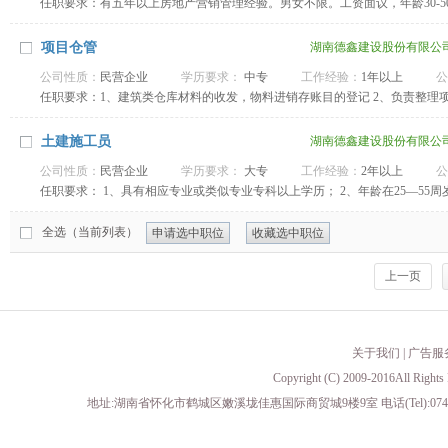
任职要求：有五年以上房地产营销管理经验。男女不限。工资面议，年龄30-
项目仓管
湖南德鑫建设股份有限公
公司性质：
民营企业
学历要求：
中专
工作经验：
1年以上
公
任职要求：1、建筑类仓库材料的收发，物料进销存账目的登记 2、负责整理
心、良好的沟通协调能力及团队合作精神；
土建施工员
湖南德鑫建设股份有限公
公司性质：
民营企业
学历要求：
大专
工作经验：
2年以上
公
任职要求： 1、具有相应专业或类似专业专科以上学历； 2、年龄在25—55
品行端正，遵纪守法，无不良记录，具有强烈的责任心、良好的沟通协调能力
全选（当前列表）
申请选中职位
收藏选中职位
上一页
关于我们
|
广告服
Copyright (C) 2009-2016All 
地址:湖南省怀化市鹤城区嫩溪垅佳惠国际商贸城9楼9室 电话(Tel):0745-23