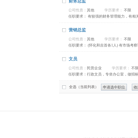
财务总监
公司性质：
其他
学历要求：
不限
任职要求： 有较强的财务管理能力，有相
营销总监
公司性质：
其他
学历要求：
不限
任职要求： (怀化和吉首各1人) 有市
文员
公司性质：
民营企业
学历要求：
不
任职要求：行政文员，专坐办公室，做招标
（如word、Excel）的操作； 2、工
全选（当前列表）
申请选中职位
收