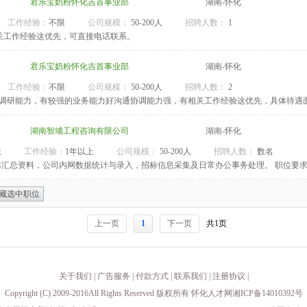
君乐宝奶粉怀化吉首事业部
湖南-怀化
工作经验：
不限
公司规模：
50-200人
招聘人数：
1
关工作经验这优先，可直接电话联系。
君乐宝奶粉怀化吉首事业部
湖南-怀化
工作经验：
不限
公司规模：
50-200人
招聘人数：
2
场考察调研能力，有较强的业务能力好沟通协调能力强，有相关工作经验这优先，具体待
湖南智埔工程咨询有限公司
湖南-怀化
限
工作经验：
1年以上
公司规模：
50-200人
招聘人数：
数名
汇总资料，公司内网数据统计与录入，招标信息采集及日常办公事务处理。 职位要求
作态度认真负责，工作效率高； 3、记忆力好，能吃苦耐劳，肯学习； 4、五官端正，形象
藏选中职位
上一页
1
下一页
共1页
关于我们
|
广告服务
|
付款方式
|
联系我们
|
注册协议
|
Copyright (C) 2009-2016All Rights Reserved 版权所有 怀化人才网湘ICP备14010392号