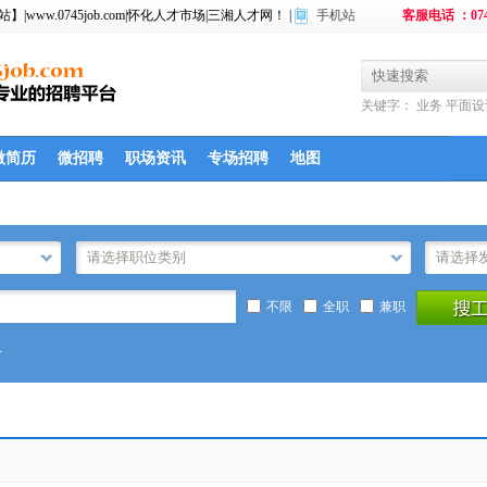
w.0745job.com|怀化人才市场|三湘人才网！ |
手机站
客服电话 ：074
关键字：
业务
平面设
微简历
微招聘
职场资讯
专场招聘
地图
不限
全职
兼职
计