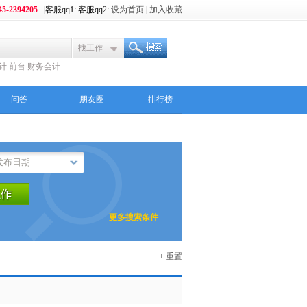
5-2394205
|客服qq1: 客服qq2:
设为首页
|
加入收藏
找工作
计
前台
财务会计
问答
朋友圈
排行榜
更多搜索条件
+ 重置